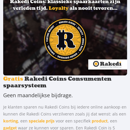
Gratis
Rakedi Coins Consumenten
spaarsysteem
Geen maandelijkse bijdrage.
Je klanten sparen nu Rakedi Coins bij iedere online aankoop en
kunnen die Rakedi Coins verzilveren zoals jij dat wenst: als een
korting
, een
speciale prijs
voor een specifiek
product
, een
gadget
waar ze kunnen voor sparen. Een Rakedi Coin is 5