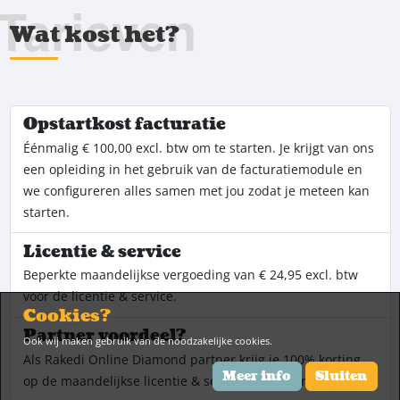
Tarieven
Wat kost het?
Opstartkost facturatie
Éénmalig € 100,00 excl. btw om te starten. Je krijgt van ons
een opleiding in het gebruik van de facturatiemodule en
we configureren alles samen met jou zodat je meteen kan
starten.
Licentie & service
Beperkte maandelijkse vergoeding van € 24,95 excl. btw
voor de licentie & service.
Cookies?
Partner voordeel?
Ook wij maken gebruik van de noodzakelijke cookies.
Als Rakedi Online Diamond partner krijg je 100% korting
Meer info
Sluiten
op de maandelijkse licentie & service vergoeding.