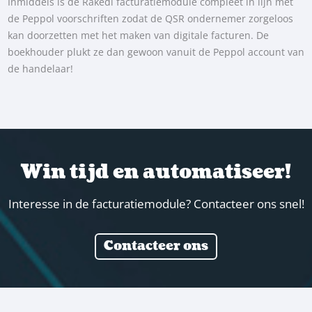
Inmiddels is de Rakedi facturatiemodule compleet in lijn met
de Peppol voorschriften zodat de QSR ondernemer zorgeloos
kan doorzetten met het maken van digitale facturen. De
boekhouder plukt ze dan gewoon vanuit de Peppol account van
de handelaar!
Win tijd en automatiseer!
Interesse in de facturatiemodule? Contacteer ons snel!
Contacteer ons