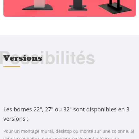
Possibilités
Versions
Les bornes 22", 27" ou 32" sont disponibles en 3
versions :
Pour un montage mural, desktop ou monté sur une colonne. Si
vous le souhaitez, nous pouvons également intégrer un