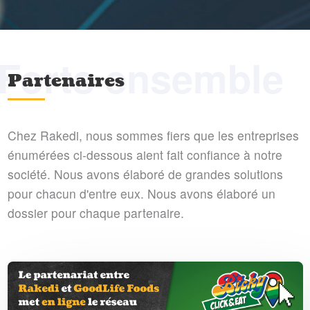
Forts ensemble
Partenaires
Chez Rakedi, nous sommes fiers que les entreprises
énumérées ci-dessous aient fait confiance à notre
société. Nous avons élaboré de grandes solutions
pour chacun d'entre eux. Nous avons élaboré un
dossier pour chaque partenaire.