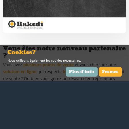
Vous êtes notre nouveau partenaire
Cookies?
?
Nous utilisons également les cookies nécessaires.
Vous avez
plusieurs points de vente
et vous cherchez une
solution en ligne
qui respecte
les différences
de chaque point
Plus d'info
Fermer
de vente ? Ou bien vous gérez un réseau d'entrepreneurs
indépendants et vous voulez
passer au digitale
pour vendre en
ligne ? Gamme de produits, prix, disponibilité, heures
d'ouverture, capacité de vente et de préparation, promotions,
... sont très souvent différentes par branche. Avec Rakedi, vous
bénéficiez d'une
solution dynamique de commande de
nourriture en ligne
!