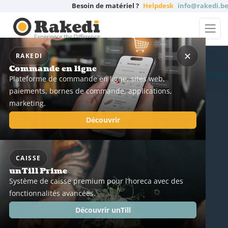
Besoin de matériel ?
Helpdesk
info@rakedi.b
✕
RAKEDI
Commande en ligne
Plateforme de commande en ligne, sites web,
paiements, bornes de commande, applications,
marketing.
Découvrir
CAISSE
unTill Prime
Système de caisse premium pour l’horeca avec des
fonctionnalités avancées.
Découvrir unTill