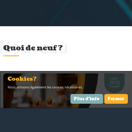
Nouveau
Quoi de neuf ?
Cookies?
Nous utilisons également les cookies nécessaires.
Plus d'info
Fermer